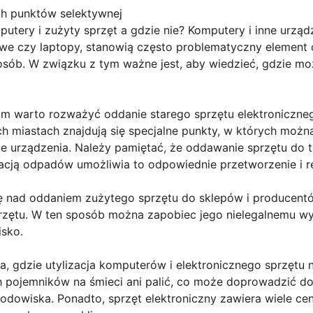
ch punktów selektywnej
tery i zużyty sprzęt a gdzie nie? Komputery i inne urządze
owe czy laptopy, stanowią często problematyczny element 
sób. W związku z tym ważne jest, aby wiedzieć, gdzie mo
m warto rozważyć oddanie starego sprzętu elektronicznego
h miastach znajdują się specjalne punkty, w których możn
ne urządzenia. Należy pamiętać, że oddawanie sprzętu do ta
zacją odpadów umożliwia to odpowiednie przetworzenie i r
ę nad oddaniem zużytego sprzętu do sklepów i producent
zętu. W ten sposób można zapobiec jego nielegalnemu wy
sko.
sca, gdzie utylizacja komputerów i elektronicznego sprzętu 
h pojemników na śmieci ani palić, co może doprowadzić do
rodowiska. Ponadto, sprzęt elektroniczny zawiera wiele c