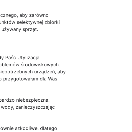
nicznego, aby zarówno
unktów selektywnej zbiórki
 używany sprzęt.
y Paść Utylizacja
problemów środowiskowych.
niepotrzebnych urządzeń, aby
go przygotowałam dla Was
 bardzo niebezpieczna.
i wody, zanieczyszczając
ównie szkodliwe, dlatego