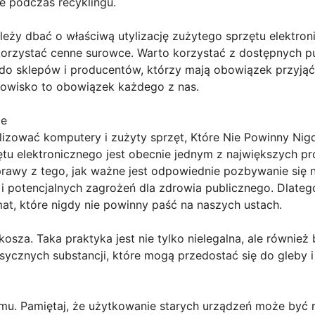
 podczas recyklingu.
ależy dbać o właściwą utylizację zużytego sprzętu elektro
ykorzystać cenne surowce. Warto korzystać z dostępnych p
o sklepów i producentów, którzy mają obowiązek przyjąć
dowisko to obowiązek każdego z nas.
ie
izować komputery i zużyty sprzęt, Które Nie Powinny Nigd
tu elektronicznego jest obecnie jednym z największych 
prawy z tego, jak ważne jest odpowiednie pozbywanie się 
 i potencjalnych zagrożeń dla zdrowia publicznego. Dlate
mat, które nigdy nie powinny paść na naszych ustach.
osza. Taka praktyka jest nie tylko nielegalna, ale również
ksycznych substancji, które mogą przedostać się do gleby 
. Pamiętaj, że użytkowanie starych urządzeń może być r