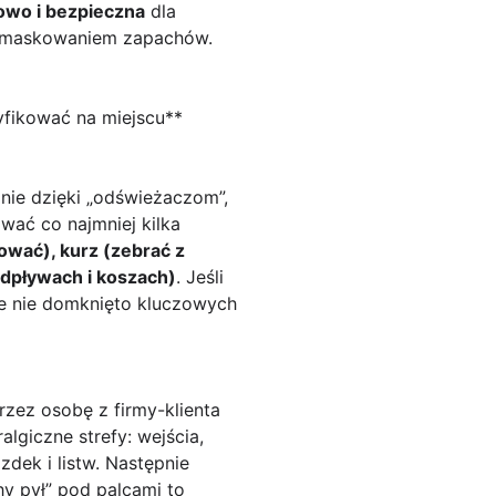
wo i bezpieczna
dla
ym maskowaniem zapachów.
ryfikować na miejscu**
nie dzięki „odświeżaczom”,
wać co najmniej kilka
ować), kurz (zebrać z
dpływach i koszach)
. Jeśli
 że nie domknięto kluczowych
przez osobę z firmy-klienta
lgiczne strefy: wejścia,
azdek i listw. Następnie
y pył” pod palcami to