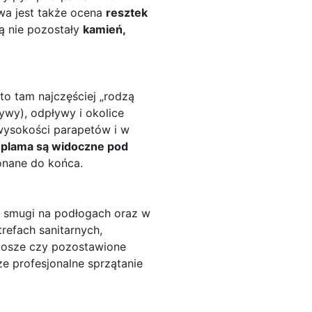
owa jest także ocena
resztek
ą nie pozostały
kamień,
 to tam najczęściej „rodzą
wy), odpływy i okolice
wysokości parapetów i w
ub plama są widoczne pod
konane do końca.
 i smugi na podłogach oraz w
refach sanitarnych,
 kosze czy pozostawione
e profesjonalne sprzątanie