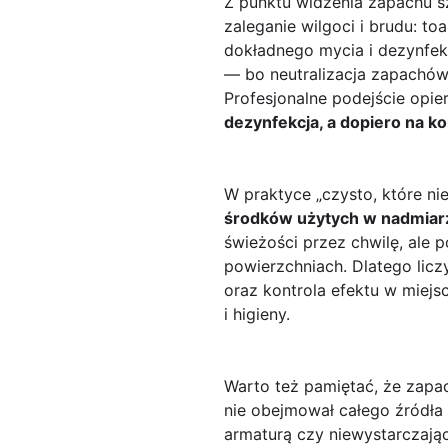
Z punktu widzenia zapachu s
zaleganie wilgoci i brudu: to
dokładnego mycia i dezynfekc
— bo neutralizacja zapachów
Profesjonalne podejście opie
dezynfekcja, a dopiero na 
W praktyce „czysto, które ni
środków użytych w nadmiar
świeżości przez chwilę, ale 
powierzchniach. Dlatego licz
oraz kontrola efektu w miejs
i higieny.
Warto też pamiętać, że zapac
nie obejmował całego źródła
armaturą czy niewystarczają