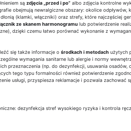
łnieniem są
zdjęcia „przed i po”
albo zdjęcia kontrolne w
ografie obejmują newralgiczne obszary: okolice odpływów, 
 dłonią (klamki, włączniki) oraz strefy, które najczęściej 
łącznik ze skanem harmonogramu
lub potwierdzenie realiz
czne), dzięki czemu łatwo porównać wykonanie z wymagan
eźć się także informacje o
środkach i metodach
użytych 
czególne wymagania sanitarne lub alergie i normy wewnętr
ich przeznaczenia (np. do dezynfekcji, usuwania osadów, c
ych tego typu formalności również potwierdzenie zgodno
zenie usługi, przyspiesza reklamacje i pozwala zachować 
eniczne: dezynfekcja stref wysokiego ryzyka i kontrola rę