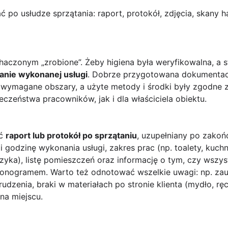
po usłudze sprzątania: raport, protokół, zdjęcia, skany 
dhaczonym „zrobione”. Żeby higiena była weryfikowalna, a 
nie wykonanej usługi
. Dobrze przygotowana dokumentacj
wymagane obszary, a użyte metody i środki były zgodne 
czeństwa pracowników, jak i dla właściciela obiektu.
ać
raport lub protokół po sprzątaniu
, uzupełniany po zakoń
i godzinę wykonania usługi, zakres prac (np. toalety, kuchn
zyka), listę pomieszczeń oraz informację o tym, czy wszys
monogramem. Warto też odnotować wszelkie uwagi: np. z
rudzenia, braki w materiałach po stronie klienta (mydło, ręc
na miejscu.