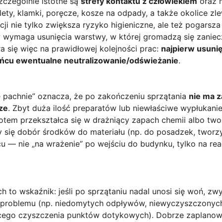
zczególnie istotne są
strefy kontaktu z człowiekiem
oraz m
alety, klamki, poręcze, kosze na odpady, a także okolice z
ji nie tylko zwiększa ryzyko higieniczne, ale też pogars
 wymaga usunięcia warstwy, w której gromadzą się zaniec
ra się więc na prawidłowej kolejności prac:
najpierw usuni
końcu ewentualne neutralizowanie/odświeżanie
.
e pachnie” oznacza, że po zakończeniu sprzątania
nie ma z
ze
. Zbyt duża ilość preparatów lub niewłaściwe wypłukan
potem przekształca się w drażniący zapach chemii albo twor
y się dobór środków do materiału (np. do posadzek, tworz
cu — nie „na wrażenie” po wejściu do budynku, tylko na re
h to wskaźnik: jeśli po sprzątaniu nadal unosi się woń, zw
 problemu (np. niedomytych odpływów, niewyczyszczonych 
cego czyszczenia punktów dotykowych). Dobrze zaplanowa