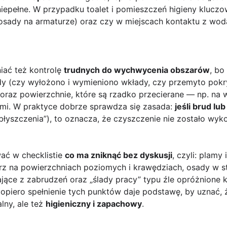
niepełne. W przypadku toalet i pomieszczeń higieny klucz
 osady na armaturze) oraz czy w miejscach kontaktu z wod
iać też kontrolę
trudnych do wychwycenia obszarów
, bo
dy (czy wyłożono i wymieniono wkłady, czy przemyto pokry
oraz powierzchnie, które są rzadko przecierane — np. na 
ami. W praktyce dobrze sprawdza się zasada:
jeśli brud l
ebłyszczenia”), to oznacza, że czyszczenie nie zostało wy
ać w checklistie
co ma zniknąć bez dyskusji
, czyli: plamy
rz na powierzchniach poziomych i krawędziach, osady w st
jące z zabrudzeń oraz „ślady pracy” typu źle opróżnione
opiero spełnienie tych punktów daje podstawę, by uznać, ż
alny, ale też
higieniczny i zapachowy
.