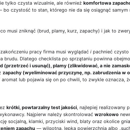
ie tylko czysta wizualnie, ale również
komfortowa zapacho
— bo czystość to stan, którego nie da się osiągnąć sam
 co musi zniknąć (brud, plamy, kurz, zapachy) i jak to zwe
zakończeniu pracy firma musi wyglądać
i
pachnieć czysto 
dła brudu. Dlatego checklistа po sprzątaniu powinna obejmo
d (przetrzeć i usunąć), plamy (zlikwidować, a nie zamask
z
zapachy (wyeliminować przyczynę, np. zabrudzenia w o
i” aromat lub pojawia się on po chwili, to zwykle oznacza,
zez
krótki, powtarzalny test jakości
, najlepiej realizowany 
 wykonawcy. Najpierw należy skontrolować
wzrokowo
newra
cję socjalną, klamki, przyciski wind, blaty oraz okolice gni
żeniem zapachu
— wilgotna, lepka powierzchnia albo „such