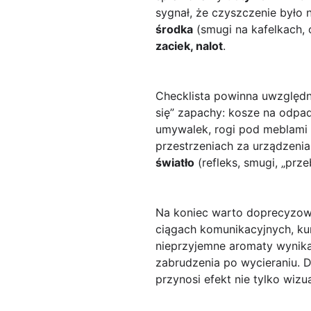
sygnał, że czyszczenie było 
środka
(smugi na kafelkach,
zaciek, nalot
.
Checklistа powinna uwzględn
się” zapachy: kosze na odpa
umywalek, rogi pod meblami 
przestrzeniach za urządzeni
światło
(refleks, smugi, „prz
Na koniec warto doprecyzow
ciągach komunikacyjnych, ku
nieprzyjemne aromaty wynika
zabrudzenia po wycieraniu. D
przynosi efekt nie tylko wizu