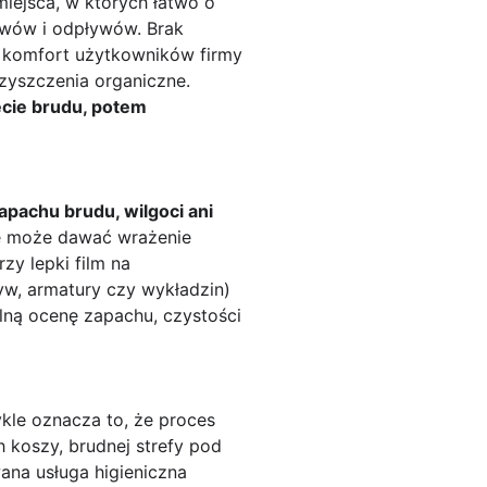
iejsca, w których łatwo o
lewów i odpływów. Brak
za komfort użytkowników firmy
zyszczenia organiczne.
ęcie brudu, potem
apachu brudu, wilgoci ani
ie może dawać wrażenie
zy lepki film na
yw, armatury czy wykładzin)
alną ocenę zapachu, czystości
ykle oznacza to, że proces
koszy, brudnej strefy pod
na usługa higieniczna