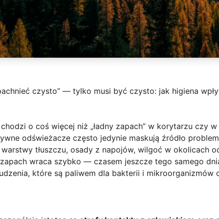
pachnieć czysto” — tylko musi być czysto: jak higiena wpł
chodzi o coś więcej niż „ładny zapach” w korytarzu czy w 
ywne odświeżacze często jedynie maskują źródło problemu
 warstwy tłuszczu, osady z napojów, wilgoć w okolicach o
h, zapach wraca szybko — czasem jeszcze tego samego dnia
rudzenia, które są paliwem dla bakterii i mikroorganizmów