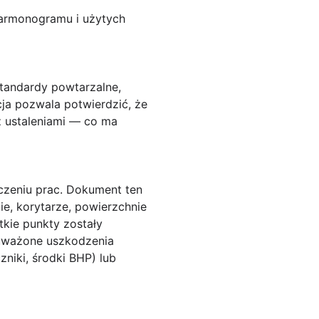
harmonogramu i użytych
standardy powtarzalne,
a pozwala potwierdzić, że
z ustaleniami — co ma
czeniu prac. Dokument ten
ie, korytarze, powierzchnie
tkie punkty zostały
auważone uszkodzenia
zniki, środki BHP) lub