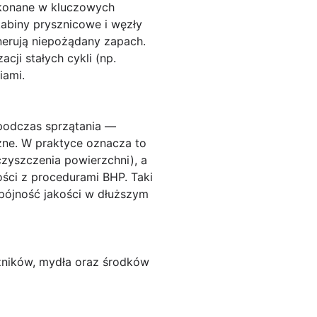
ykonane w kluczowych
kabiny prysznicowe i węzły
generują niepożądany zapach.
acji stałych cykli (np.
iami.
podczas sprzątania —
zne. W praktyce oznacza to
zyszczenia powierzchni), a
ści z procedurami BHP. Taki
spójność jakości w dłuższym
czników, mydła oraz środków