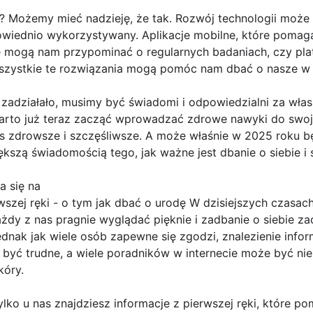
y? Możemy mieć nadzieję, że tak. Rozwój technologii może
powiednio wykorzystywany. Aplikacje mobilne, które pomag
re mogą nam przypominać o regularnych badaniach, czy plat
szystkie te rozwiązania mogą pomóc nam dbać o nasze w 
zadziałało, musimy być świadomi i odpowiedzialni za własn
 warto już teraz zacząć wprowadzać zdrowe nawyki do swo
as zdrowsze i szczęśliwsze. A może właśnie w 2025 roku b
kszą świadomością tego, jak ważne jest dbanie o siebie i 
a się na
wszej ręki - o tym jak dbać o urodę W dzisiejszych czasach
żdy z nas pragnie wyglądać pięknie i zadbanie o siebie z
nak jak wiele osób zapewne się zgodzi, znalezienie infor
być trudne, a wiele poradników w internecie może być ni
kóry.
ylko u nas znajdziesz informacje z pierwszej ręki, które 