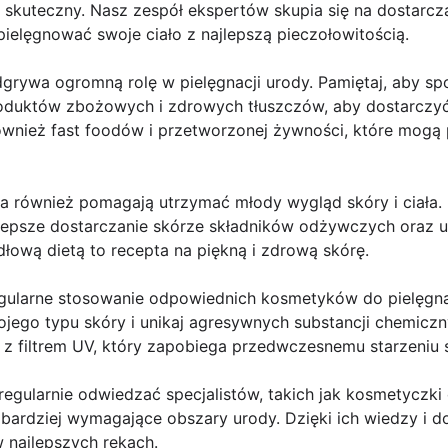
skuteczny. Nasz zespół ekspertów skupia się na dostarcza
pielęgnować swoje ciało z najlepszą pieczołowitością.
dgrywa ogromną rolę w pielęgnacji urody. Pamiętaj, aby 
oduktów zbożowych i zdrowych tłuszczów, aby dostarczyć
również fast foodów i przetworzonej żywności, które mogą
ia również pomagają utrzymać młody wygląd skóry i ciała.
 lepsze dostarczanie skórze składników odżywczych oraz u
dłową dietą to recepta na piękną i zdrową skórę.
egularne stosowanie odpowiednich kosmetyków do pielęgnac
jego typu skóry i unikaj agresywnych substancji chemiczn
z filtrem UV, który zapobiega przedwczesnemu starzeniu s
regularnie odwiedzać specjalistów, takich jak kosmetyczki
ardziej wymagające obszary urody. Dzięki ich wiedzy i 
w najlepszych rękach.