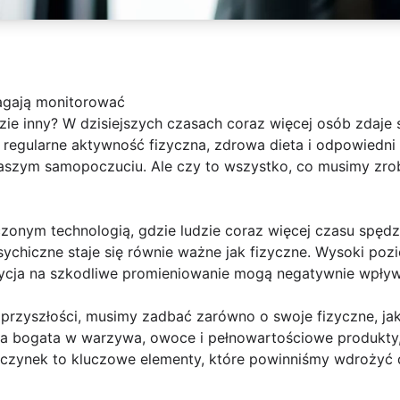
agają monitorować
ie inny? W dzisiejszych czasach coraz więcej osób zdaje 
, regularne aktywność fizyczna, zdrowa dieta i odpowiedn
naszym samopoczuciu. Ale czy to wszystko, co musimy zrob
czonym technologią, gdzie ludzie coraz więcej czasu spęd
chiczne staje się równie ważne jak fizyczne. Wysoki pozi
zycja na szkodliwe promieniowanie mogą negatywnie wpływ
przyszłości, musimy zadbać zarówno o swoje fizyczne, jak
eta bogata w warzywa, owoce i pełnowartościowe produkty
oczynek to kluczowe elementy, które powinniśmy wdrożyć